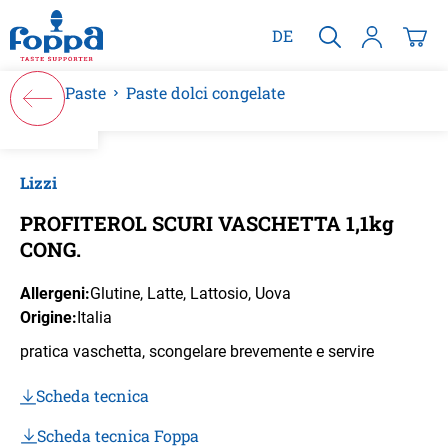
nuto principale
DE
Paste
Paste dolci congelate
Salta la galleria di immagini
Lizzi
PROFITEROL SCURI VASCHETTA 1,1kg
CONG.
Allergeni:
Glutine
, Latte
, Lattosio
, Uova
Origine:
Italia
pratica vaschetta, scongelare brevemente e servire
Scheda tecnica
Scheda tecnica Foppa