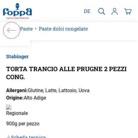
nuto principale
DE
Paste
Paste dolci congelate
Salta la galleria di immagini
Stabinger
TORTA TRANCIO ALLE PRUGNE 2 PEZZI
CONG.
Allergeni:
Glutine
, Latte
, Lattosio
, Uova
Origine:
Alto Adige
900g per pezzo
Scheda tecnica