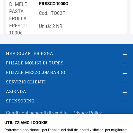
FRESCO 1000G
Cod.: TO02F
Unità: 2 NR.
HEADQUARTER EGNA
FILIALE MOLINI DI TURES
FILIALE MEZZOLOMBARDO
SERVIZIO CLIENTI
AZIENDA
SPONSORING
Condizioni generali di vendita
Privacy Policy
UTILIZZIAMO I COOKIE
Impressum
Modifica impostazioni dei cookie
Potremmo posizionarli per l'analisi dei dati dei nostri visitatori, per migliorare