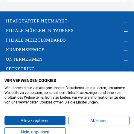
HEADQUARTER NEUMARKT
FILIALE MÜHLEN IN TAUFERS
FILIALE MEZZOLOMBARDO
KUNDENSERVICE
UNTERNEHMEN
SPONSORING
WIR VERWENDEN COOKIES
AGB
Privacy Policy
Impressum
Wir können diese zur Analyse unserer Besucherdaten platzieren, um unsere
Cookie-Einstellungen ändern
Verwaltung
Webseite zu verbessern, personalisierte Inhalte anzuzeigen und Ihnen ein
großartiges Webseiten-Erlebnis zu bieten. Für weitere Informationen zu den
von uns verwendeten Cookies öffnen Sie die Einstellungen.
Steuer- und MwSt.- Nr. IT00676670219
Alle akzeptieren
Ablehnen
Nein, anpassen