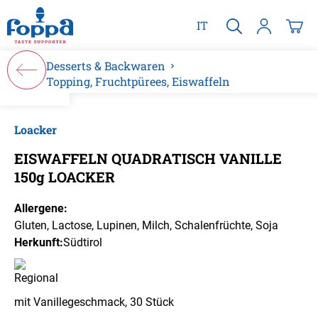
alt springen
IT
Desserts & Backwaren
Topping, Fruchtpürees, Eiswaffeln
Bildergalerie überspringen
Loacker
EISWAFFELN QUADRATISCH VANILLE
150g LOACKER
Allergene:
Gluten
, Lactose
, Lupinen
, Milch
, Schalenfrüchte
, Soja
Herkunft:
Südtirol
mit Vanillegeschmack, 30 Stück