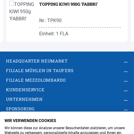
TOPPING KIWI 950G 'FABBRI'
Nr.: TPK90
Einheit: 1 FLA
HEADQUARTER NEUMARKT
FILIALE MÜHLEN IN TAUFERS
FILIALE MEZZOLOMBARDO
KUNDENSERVICE
UNTERNEHMEN
SPONSORING
WIR VERWENDEN COOKIES
AGB
Privacy Policy
Impressum
Wir können diese zur Analyse unserer Besucherdaten platzieren, um unsere
Cookie-Einstellungen ändern
Verwaltung
Webseite zu verbessern, personalisierte Inhalte anzuzeigen und Ihnen ein