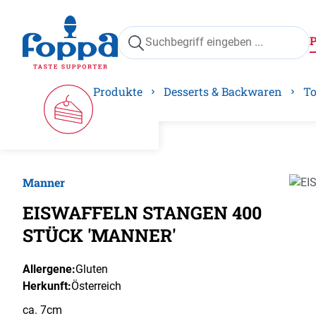
springen
Zur Hauptnavigation springen
Produkte
Desserts & Backwaren
To
Manner
Bilder
EISWAFFELN STANGEN 400
STÜCK 'MANNER'
Allergene:
Gluten
Herkunft:
Österreich
ca. 7cm