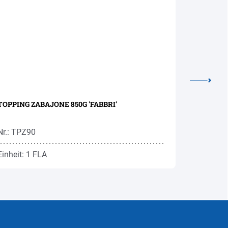
TOPPING ZABAJONE 850G 'FABBRI'
FRUCHTPÜ
FRUITIER
Nr.: TPZ90
Nr.: FPZ1
Einheit: 1 FLA
Einheit: 