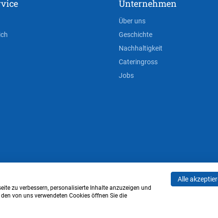
vice
Unternehmen
Über uns
ich
Geschichte
Nachhaltigkeit
Cateringross
Jobs
Alle akzeptie
AGB
Privacy Policy
Impressum
Cookie-Einstell
ite zu verbessern, personalisierte Inhalte anzuzeigen und
u den von uns verwendeten Cookies öffnen Sie die
Verwaltung