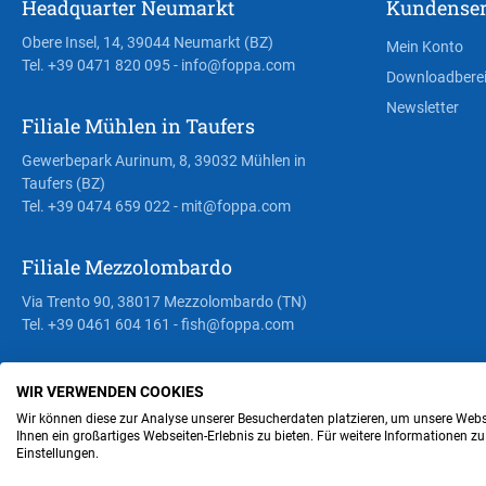
Headquarter Neumarkt
Kundenser
Obere Insel, 14, 39044 Neumarkt (BZ)
Mein Konto
Tel. +39 0471 820 095
- info@foppa.com
Downloadbere
Newsletter
Filiale Mühlen in Taufers
Gewerbepark Aurinum, 8, 39032 Mühlen in
Taufers (BZ)
Tel. +39 0474 659 022
- mit@foppa.com
Filiale Mezzolombardo
Via Trento 90, 38017 Mezzolombardo (TN)
Tel. +39 0461 604 161
- fish@foppa.com
WIR VERWENDEN COOKIES
Steuer- und MwSt.- Nr. IT00676670219
Wir können diese zur Analyse unserer Besucherdaten platzieren, um unsere Webse
Ihnen ein großartiges Webseiten-Erlebnis zu bieten. Für weitere Informationen z
Einstellungen.