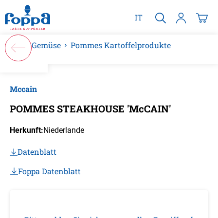
alt springen
IT
Gemüse
Pommes Kartoffelprodukte
Bildergalerie überspringen
Mccain
POMMES STEAKHOUSE 'McCAIN'
Herkunft:
Niederlande
Datenblatt
Foppa Datenblatt