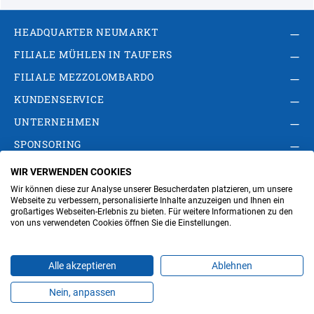
HEADQUARTER NEUMARKT
FILIALE MÜHLEN IN TAUFERS
FILIALE MEZZOLOMBARDO
KUNDENSERVICE
UNTERNEHMEN
SPONSORING
WIR VERWENDEN COOKIES
AGB
Privacy Policy
Impressum
Wir können diese zur Analyse unserer Besucherdaten platzieren, um unsere
Cookie-Einstellungen ändern
Verwaltung
Webseite zu verbessern, personalisierte Inhalte anzuzeigen und Ihnen ein
großartiges Webseiten-Erlebnis zu bieten. Für weitere Informationen zu den
von uns verwendeten Cookies öffnen Sie die Einstellungen.
Steuer- und MwSt.- Nr. IT00676670219
Alle akzeptieren
Ablehnen
Nein, anpassen
Produkte
Favoriten
Themen
Angebote
Kontakt
Jobs