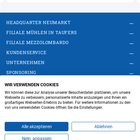
HEADQUARTER NEUMARKT
FILIALE MÜHLEN IN TAUFERS
FILIALE MEZZOLOMBARDO
KUNDENSERVICE
UNTERNEHMEN
SPONSORING
WIR VERWENDEN COOKIES
AGB
Privacy Policy
Impressum
Wir können diese zur Analyse unserer Besucherdaten platzieren, um unsere
Cookie-Einstellungen ändern
Verwaltung
Webseite zu verbessern, personalisierte Inhalte anzuzeigen und Ihnen ein
großartiges Webseiten-Erlebnis zu bieten. Für weitere Informationen zu den
von uns verwendeten Cookies öffnen Sie die Einstellungen.
Steuer- und MwSt.- Nr. IT00676670219
Alle akzeptieren
Ablehnen
Nein, anpassen