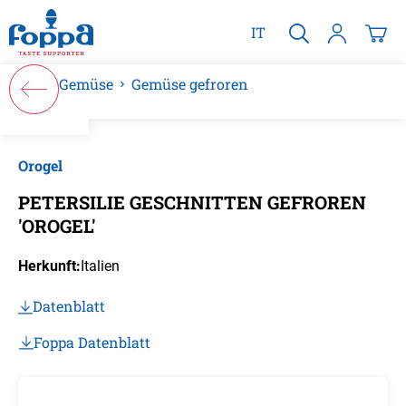
alt springen
IT
Gemüse
Gemüse gefroren
Bildergalerie überspringen
Orogel
PETERSILIE GESCHNITTEN GEFROREN
'OROGEL'
Herkunft:
Italien
Datenblatt
Foppa Datenblatt