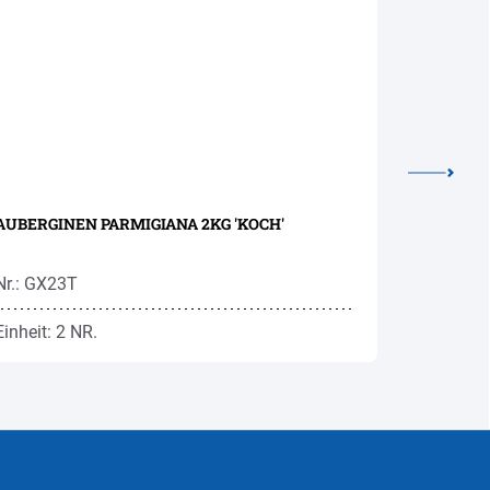
AUBERGINEN PARMIGIANA 2KG 'KOCH'
SELLERIE
Nr.: GX23T
Nr.: GM5
Einheit: 2 NR.
Einheit: 2