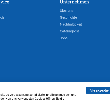
vice
Unternehmen
Über uns
ich
Geschichte
Nachhaltigkeit
Cateringross
Jobs
Alle akzeptie
AGB
Privacy Policy
Impressum
Cookie-Einstell
ite zu verbessern, personalisierte Inhalte anzuzeigen und
u den von uns verwendeten Cookies öffnen Sie die
Verwaltung