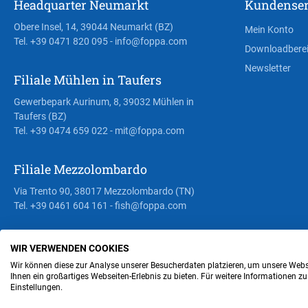
Headquarter Neumarkt
Kundenser
Obere Insel, 14, 39044 Neumarkt (BZ)
Mein Konto
Tel. +39 0471 820 095
- info@foppa.com
Downloadbere
Newsletter
Filiale Mühlen in Taufers
Gewerbepark Aurinum, 8, 39032 Mühlen in
Taufers (BZ)
Tel. +39 0474 659 022
- mit@foppa.com
Filiale Mezzolombardo
Via Trento 90, 38017 Mezzolombardo (TN)
Tel. +39 0461 604 161
- fish@foppa.com
WIR VERWENDEN COOKIES
Steuer- und MwSt.- Nr. IT00676670219
Wir können diese zur Analyse unserer Besucherdaten platzieren, um unsere Webse
Ihnen ein großartiges Webseiten-Erlebnis zu bieten. Für weitere Informationen z
Einstellungen.