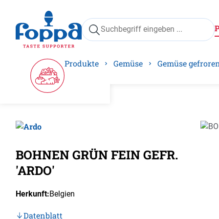
springen
Zur Hauptnavigation springen
Produkte
Gemüse
Gemüse gefrore
Bilder
BOHNEN GRÜN FEIN GEFR.
'ARDO'
Herkunft:
Belgien
Datenblatt