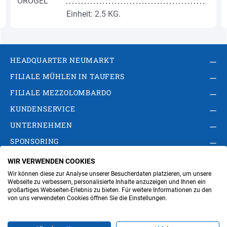
Einheit: 2.5 KG.
HEADQUARTER NEUMARKT
FILIALE MÜHLEN IN TAUFERS
FILIALE MEZZOLOMBARDO
KUNDENSERVICE
UNTERNEHMEN
SPONSORING
WIR VERWENDEN COOKIES
AGB
Privacy Policy
Impressum
Wir können diese zur Analyse unserer Besucherdaten platzieren, um unsere
Cookie-Einstellungen ändern
Verwaltung
Webseite zu verbessern, personalisierte Inhalte anzuzeigen und Ihnen ein
großartiges Webseiten-Erlebnis zu bieten. Für weitere Informationen zu den
von uns verwendeten Cookies öffnen Sie die Einstellungen.
Steuer- und MwSt.- Nr. IT00676670219