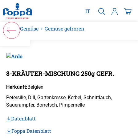
alt springen
IT
Gemüse
Gemüse gefroren
Bildergalerie überspringen
8-KRÄUTER-MISCHUNG 250g GEFR.
Herkunft:
Belgien
Petersilie, Dill, Gartenkresse, Kerbel, Schnittlauch,
Sauerampfer, Borretsch, Pimpernelle
Datenblatt
Foppa Datenblatt