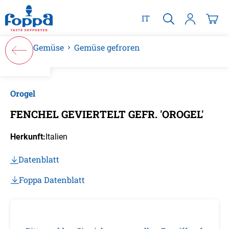
alt springen
IT
Gemüse
Gemüse gefroren
Bildergalerie überspringen
Orogel
FENCHEL GEVIERTELT GEFR. 'OROGEL'
Herkunft:
Italien
Datenblatt
Foppa Datenblatt