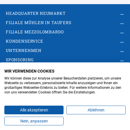
HEADQUARTER NEUMARKT
FILIALE MÜHLEN IN TAUFERS
FILIALE MEZZOLOMBARDO
KUNDENSERVICE
UNTERNEHMEN
SPONSORING
WIR VERWENDEN COOKIES
AGB
Privacy Policy
Impressum
Wir können diese zur Analyse unserer Besucherdaten platzieren, um unsere
Cookie-Einstellungen ändern
Verwaltung
Webseite zu verbessern, personalisierte Inhalte anzuzeigen und Ihnen ein
großartiges Webseiten-Erlebnis zu bieten. Für weitere Informationen zu den
von uns verwendeten Cookies öffnen Sie die Einstellungen.
Steuer- und MwSt.- Nr. IT00676670219
Alle akzeptieren
Ablehnen
Nein, anpassen
Produkte
Favoriten
Themen
Angebote
Kontakt
Jobs