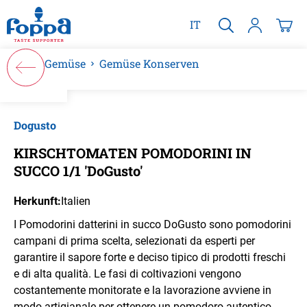
alt springen
IT
Gemüse
Gemüse Konserven
Bildergalerie überspringen
Dogusto
KIRSCHTOMATEN POMODORINI IN
SUCCO 1/1 'DoGusto'
Herkunft:
Italien
I Pomodorini datterini in succo DoGusto sono pomodorini
campani di prima scelta, selezionati da esperti per
garantire il sapore forte e deciso tipico di prodotti freschi
e di alta qualità. Le fasi di coltiva­zioni vengono
costantemente monitorate e la lavorazione avviene in
modo artigianale per ottenere un pomodoro autentico,