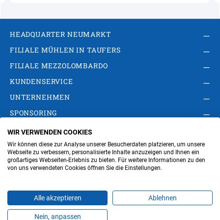
HEADQUARTER NEUMARKT
FILIALE MÜHLEN IN TAUFERS
FILIALE MEZZOLOMBARDO
KUNDENSERVICE
UNTERNEHMEN
SPONSORING
WIR VERWENDEN COOKIES
AGB
Privacy Policy
Impressum
Wir können diese zur Analyse unserer Besucherdaten platzieren, um unsere
Cookie-Einstellungen ändern
Verwaltung
Webseite zu verbessern, personalisierte Inhalte anzuzeigen und Ihnen ein
großartiges Webseiten-Erlebnis zu bieten. Für weitere Informationen zu den
von uns verwendeten Cookies öffnen Sie die Einstellungen.
Steuer- und MwSt.- Nr. IT00676670219
Alle akzeptieren
Ablehnen
Nein, anpassen