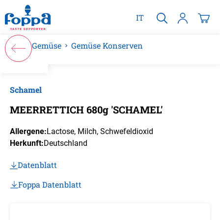
alt springen
IT
Gemüse
Gemüse Konserven
Bildergalerie überspringen
Schamel
MEERRETTICH 680g 'SCHAMEL'
Allergene:
Lactose
, Milch
, Schwefeldioxid
Herkunft:
Deutschland
Datenblatt
Foppa Datenblatt