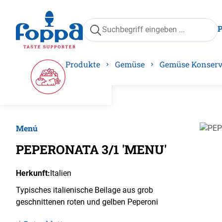
springen
Zur Hauptnavigation springen
Produkte
Gemüse
Gemüse Konser
Menú
Bilder
PEPERONATA 3/1 'MENU'
Herkunft:
Italien
Typisches italienische Beilage aus grob
geschnittenen roten und gelben Peperoni