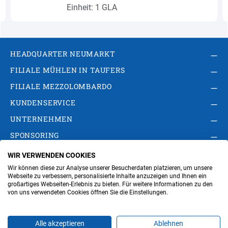
Einheit: 1 GLA
HEADQUARTER NEUMARKT
FILIALE MÜHLEN IN TAUFERS
FILIALE MEZZOLOMBARDO
KUNDENSERVICE
UNTERNEHMEN
SPONSORING
WIR VERWENDEN COOKIES
AGB
Privacy Policy
Impressum
Wir können diese zur Analyse unserer Besucherdaten platzieren, um unsere
Cookie-Einstellungen ändern
Verwaltung
Webseite zu verbessern, personalisierte Inhalte anzuzeigen und Ihnen ein
großartiges Webseiten-Erlebnis zu bieten. Für weitere Informationen zu den
von uns verwendeten Cookies öffnen Sie die Einstellungen.
Steuer- und MwSt.- Nr. IT00676670219
Alle akzeptieren
Ablehnen