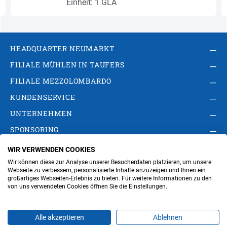
Einheit: 1 GLA
HEADQUARTER NEUMARKT
FILIALE MÜHLEN IN TAUFERS
FILIALE MEZZOLOMBARDO
KUNDENSERVICE
UNTERNEHMEN
SPONSORING
WIR VERWENDEN COOKIES
AGB
Privacy Policy
Impressum
Wir können diese zur Analyse unserer Besucherdaten platzieren, um unsere
Cookie-Einstellungen ändern
Verwaltung
Webseite zu verbessern, personalisierte Inhalte anzuzeigen und Ihnen ein
großartiges Webseiten-Erlebnis zu bieten. Für weitere Informationen zu den
von uns verwendeten Cookies öffnen Sie die Einstellungen.
Steuer- und MwSt.- Nr. IT00676670219
Alle akzeptieren
Ablehnen