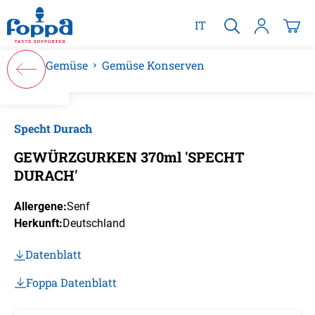
alt springen
IT
Gemüse
Gemüse Konserven
Bildergalerie überspringen
Specht Durach
GEWÜRZGURKEN 370ml 'SPECHT
DURACH'
Allergene:
Senf
Herkunft:
Deutschland
Datenblatt
Foppa Datenblatt