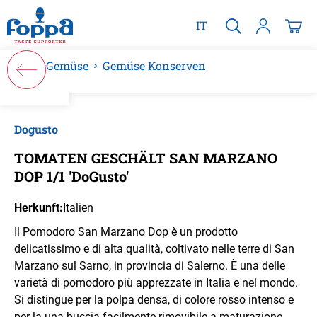
alt springen
IT
Gemüse
Gemüse Konserven
Bildergalerie überspringen
Dogusto
TOMATEN GESCHÄLT SAN MARZANO
DOP 1/1 'DoGusto'
Herkunft:
Italien
Il Pomodoro San Marzano Dop è un prodotto
delicatissimo e di alta qualità, coltivato nelle terre di San
Marzano sul Sarno, in provincia di Salerno. È una delle
varietà di pomodoro più apprezzate in Italia e nel mondo.
Si distingue per la polpa densa, di colore rosso intenso e
per la una buccia facilmente rimovibile a maturazione