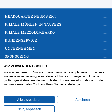
HEADQUARTER NEUMARKT
FILIALE MÜHLEN IN TAUFERS
FILIALE MEZZOLOMBARDO
KUNDENSERVICE
UNTERNEHMEN
SPONSORING
WIR VERWENDEN COOKIES
AGB
Privacy Policy
Impressum
Wir können diese zur Analyse unserer Besucherdaten platzieren, um unsere
Cookie-Einstellungen ändern
Verwaltung
Webseite zu verbessern, personalisierte Inhalte anzuzeigen und Ihnen ein
großartiges Webseiten-Erlebnis zu bieten. Für weitere Informationen zu den
von uns verwendeten Cookies öffnen Sie die Einstellungen.
Steuer- und MwSt.- Nr. IT00676670219
Alle akzeptieren
Ablehnen
Nein, anpassen