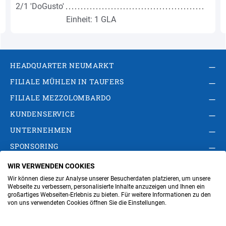
Einheit: 1 GLA
HEADQUARTER NEUMARKT
FILIALE MÜHLEN IN TAUFERS
FILIALE MEZZOLOMBARDO
KUNDENSERVICE
UNTERNEHMEN
SPONSORING
WIR VERWENDEN COOKIES
AGB
Privacy Policy
Impressum
Wir können diese zur Analyse unserer Besucherdaten platzieren, um unsere
Cookie-Einstellungen ändern
Verwaltung
Webseite zu verbessern, personalisierte Inhalte anzuzeigen und Ihnen ein
großartiges Webseiten-Erlebnis zu bieten. Für weitere Informationen zu den
von uns verwendeten Cookies öffnen Sie die Einstellungen.
Steuer- und MwSt.- Nr. IT00676670219