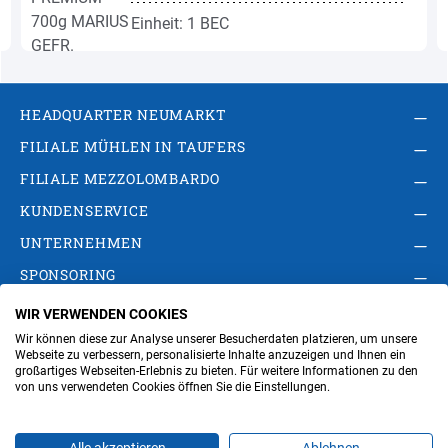
Einheit: 1 BEC
HEADQUARTER NEUMARKT
FILIALE MÜHLEN IN TAUFERS
FILIALE MEZZOLOMBARDO
KUNDENSERVICE
UNTERNEHMEN
SPONSORING
WIR VERWENDEN COOKIES
AGB
Privacy Policy
Impressum
Wir können diese zur Analyse unserer Besucherdaten platzieren, um unsere
Cookie-Einstellungen ändern
Verwaltung
Webseite zu verbessern, personalisierte Inhalte anzuzeigen und Ihnen ein
großartiges Webseiten-Erlebnis zu bieten. Für weitere Informationen zu den
von uns verwendeten Cookies öffnen Sie die Einstellungen.
Steuer- und MwSt.- Nr. IT00676670219