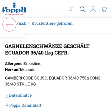
alt springen
IT
Fisch
Krustentiere gefroren
Bildergalerie überspringen
GARNELENSCHWÄNZE GESCHÄLT
ECUADOR 36/40 1kg GEFR.
Allergene:
Krebstiere
Herkunft:
Ecuador
GAMBERI CODE SGUSC. EQUADOR 36/40 750g CONG.
36/40 STK JE KG
Datenblatt F
Foppa Datenblatt