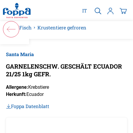
alt springen
IT
Fisch
Krustentiere gefroren
Bildergalerie überspringen
Santa Maria
GARNELENSCHW. GESCHÄLT ECUADOR
21/25 1kg GEFR.
Allergene:
Krebstiere
Herkunft:
Ecuador
Foppa Datenblatt