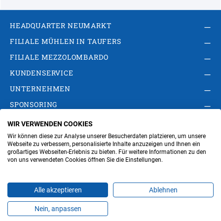
HEADQUARTER NEUMARKT
FILIALE MÜHLEN IN TAUFERS
FILIALE MEZZOLOMBARDO
KUNDENSERVICE
UNTERNEHMEN
SPONSORING
WIR VERWENDEN COOKIES
AGB
Privacy Policy
Impressum
Wir können diese zur Analyse unserer Besucherdaten platzieren, um unsere
Cookie-Einstellungen ändern
Verwaltung
Webseite zu verbessern, personalisierte Inhalte anzuzeigen und Ihnen ein
großartiges Webseiten-Erlebnis zu bieten. Für weitere Informationen zu den
von uns verwendeten Cookies öffnen Sie die Einstellungen.
Steuer- und MwSt.- Nr. IT00676670219
Alle akzeptieren
Ablehnen
Nein, anpassen
Produkte
Favoriten
Themen
Angebote
Kontakt
Jobs