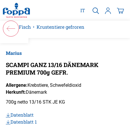
alt springen
IT
Fisch
Krustentiere gefroren
Bildergalerie überspringen
Marius
SCAMPI GANZ 13/16 DÄNEMARK
PREMIUM 700g GEFR.
Allergene:
Krebstiere
, Schwefeldioxid
Herkunft:
Dänemark
700g netto 13/16 STK JE KG
Datenblatt
Datenblatt 1