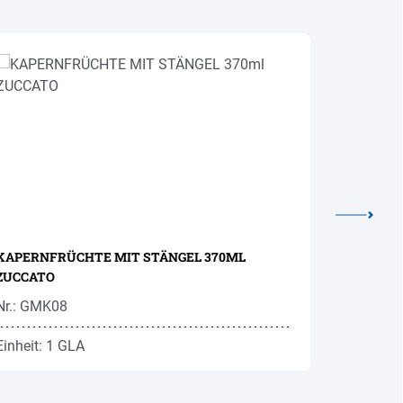
KAPERNFRÜCHTE MIT STÄNGEL 370ML
BOHNEN B
ZUCCATO
Nr.: GMK08
Nr.: BOB3
Einheit: 1 GLA
Einheit: 