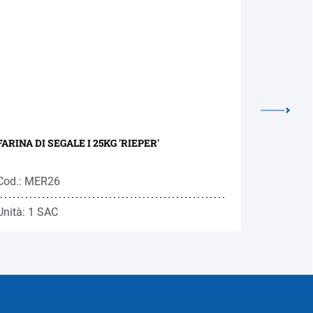
FARINA DI SEGALE I 25KG 'RIEPER'
POLENTA 
Cod.: MER26
Cod.: PL
Unità: 1 SAC
Unità: 1 N