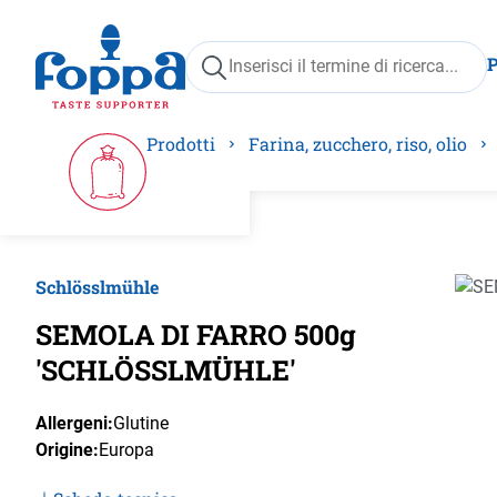
ricerca
Passa alla navigazione principale
Prodotti
Farina, zucchero, riso, olio
Schlösslmühle
Salta 
SEMOLA DI FARRO 500g
'SCHLÖSSLMÜHLE'
Allergeni:
Glutine
Origine:
Europa