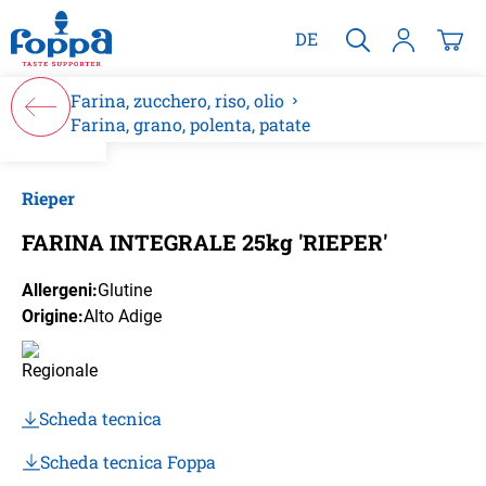
nuto principale
DE
Farina, zucchero, riso, olio
Farina, grano, polenta, patate
Salta la galleria di immagini
Rieper
FARINA INTEGRALE 25kg 'RIEPER'
Allergeni:
Glutine
Origine:
Alto Adige
Scheda tecnica
Scheda tecnica Foppa