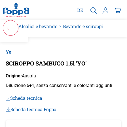
nuto principale
DE
Alcolici e bevande
Bevande e sciroppi
Salta la galleria di immagini
Yo
SCIROPPO SAMBUCO 1,5l 'YO'
Origine:
Austria
Diluizione 6+1, senza conservanti e coloranti aggiunti
Scheda tecnica
Scheda tecnica Foppa