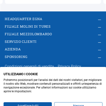
HEADQUARTER EGNA
FILIALE MOLINI DI TURES
FILIALE MEZZOLOMBARDO
SERVIZIO CLIENTI
AZIENDA
SPONSORING
Condizioni generali di vendita
Privacy Policy
UTILIZZIAMO I COOKIE
Impressum
Modifica impostazioni dei cookie
Potremmo posizionarli per l'analisi dei dati dei nostri visitatori, per migliorare
Amministrazione
il nostro sito Web, mostrare contenuti personalizzati e offrirti un'esperienza di
navigazione eccezionale. Per ulteriori informazioni sui cookie utilizziamo
aprire le impostazioni.
Part. IVA IT00676670219
Accettare tutti
Negare