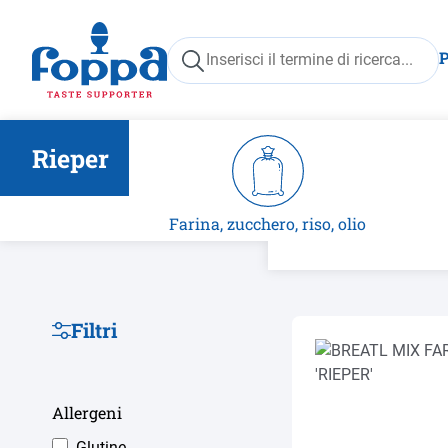
ricerca
Passa alla navigazione principale
Rieper
Farina, zucchero, riso, olio
Filtri
Allergeni
Glutine