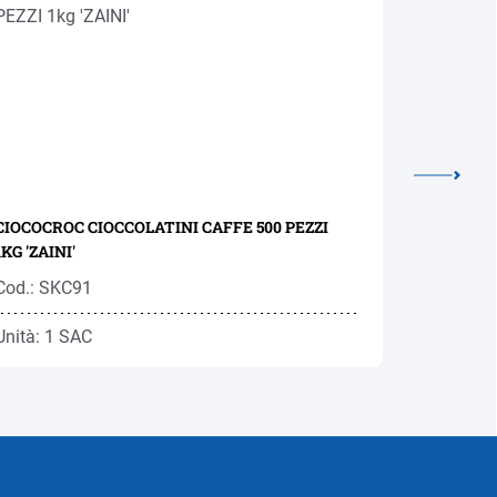
CIOCOCROC CIOCCOLATINI CAFFE 500 PEZZI
CHEWING 
1KG 'ZAINI'
30PZ
Cod.: SKC91
Cod.: KO
Unità: 1 SAC
Unità: 1 N