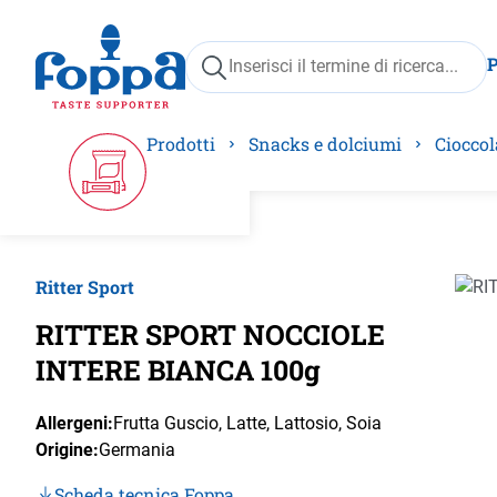
ricerca
Passa alla navigazione principale
Prodotti
Snacks e dolciumi
Cioccol
Ritter Sport
Salta 
RITTER SPORT NOCCIOLE
INTERE BIANCA 100g
Allergeni:
Frutta Guscio
, Latte
, Lattosio
, Soia
Origine:
Germania
Scheda tecnica Foppa