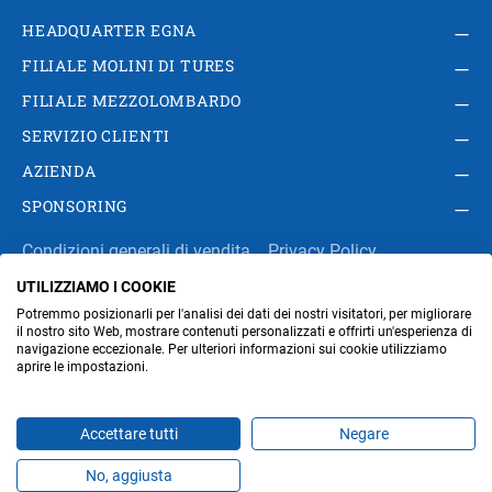
HEADQUARTER EGNA
FILIALE MOLINI DI TURES
FILIALE MEZZOLOMBARDO
SERVIZIO CLIENTI
AZIENDA
SPONSORING
Condizioni generali di vendita
Privacy Policy
UTILIZZIAMO I COOKIE
Impressum
Modifica impostazioni dei cookie
Potremmo posizionarli per l'analisi dei dati dei nostri visitatori, per migliorare
Amministrazione
il nostro sito Web, mostrare contenuti personalizzati e offrirti un'esperienza di
navigazione eccezionale. Per ulteriori informazioni sui cookie utilizziamo
aprire le impostazioni.
Part. IVA IT00676670219
Accettare tutti
Negare
No, aggiusta
Prodotti
Preferiti
Temi
Offerte
Contatti
Jobs