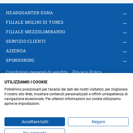
HEADQUARTER EGNA
FILIALE MOLINI DI TURES
FILIALE MEZZOLOMBARDO
SERVIZIO CLIENTI
AZIENDA
SPONSORING
Condizioni generali di vendita
Privacy Policy
UTILIZZIAMO I COOKIE
Impressum
Modifica impostazioni dei cookie
Potremmo posizionarli per l'analisi dei dati dei nostri visitatori, per migliorare
Amministrazione
il nostro sito Web, mostrare contenuti personalizzati e offrirti un'esperienza di
navigazione eccezionale. Per ulteriori informazioni sui cookie utilizziamo
aprire le impostazioni.
Part. IVA IT00676670219
Accettare tutti
Negare