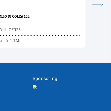
OLIO DI COLZA 10L
OLIVE BE
Cod.: OER25
Cod.: OL
Unità: 1 TAN
Unità: 1 
Sponsoring