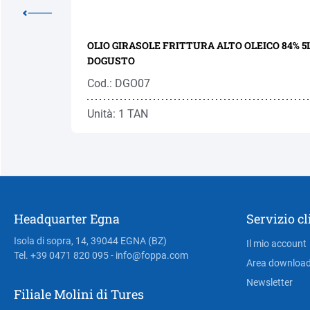
BILE
OLIO GIRASOLE FRITTURA ALTO OLEICO 84% 5
DOGUSTO
Cod.: DGO07
Unità: 1 TAN
Headquarter Egna
Servizio cl
Isola di sopra, 14, 39044 EGNA (BZ)
Il mio account
Tel. +39 0471 820 095
- info@foppa.com
Area downloa
Newsletter
Filiale Molini di Tures