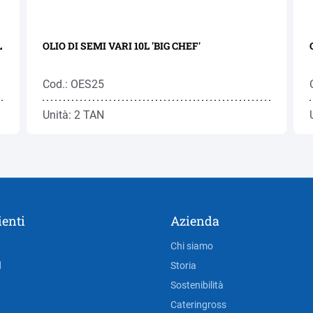
L
OLIO DI SEMI VARI 10L 'BIG CHEF'
Cod.: OES25
Unità: 2 TAN
ienti
Azienda
Chi siamo
d
Storia
Sostenibilità
Cateringross