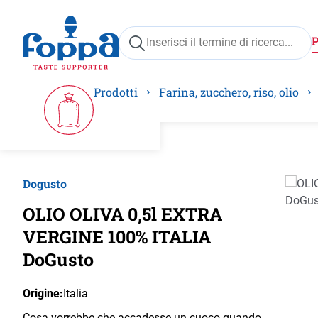
ricerca
Passa alla navigazione principale
Prodotti
Farina, zucchero, riso, olio
Dogusto
Salta 
OLIO OLIVA 0,5l EXTRA
VERGINE 100% ITALIA
DoGusto
Origine:
Italia
Cosa vorrebbe che accadesse un cuoco quando