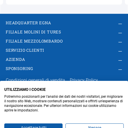
HEADQUARTER EGNA
FILIALE MOLINI DI TURES
FILIALE MEZZOLOMBARDO
SERVIZIO CLIENTI
AZIENDA
SPONSORING
Condizioni generali di vendita
Privacy Policy
UTILIZZIAMO I COOKIE
Impressum
Modifica impostazioni dei cookie
Potremmo posizionarli per l'analisi dei dati dei nostri visitatori, per migliorare
Amministrazione
il nostro sito Web, mostrare contenuti personalizzati e offrirti un'esperienza di
navigazione eccezionale. Per ulteriori informazioni sui cookie utilizziamo
aprire le impostazioni.
Part. IVA IT00676670219
Accettare tutti
Negare