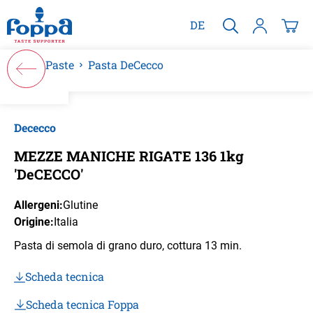
nuto principale
DE
Paste
Pasta DeCecco
Salta la galleria di immagini
Dececco
MEZZE MANICHE RIGATE 136 1kg
'DeCECCO'
Allergeni:
Glutine
Origine:
Italia
Pasta di semola di grano duro, cottura 13 min.
Scheda tecnica
Scheda tecnica Foppa