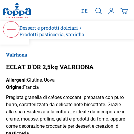
nuto principale
DE
Dessert e prodotti dolciari
Prodotti pasticceria, vaniglia
Salta la galleria di immagini
Valrhona
ECLAT D'OR 2,5kg VALRHONA
Allergeni:
Glutine
, Uova
Origine:
Francia
Pregiata granella di crêpes croccanti preparata con puro
burro, caratterizzata da delicate note biscottate. Grazie
alla sua resistenza alla cottura, è ideale da incorporare in
creme, mousse, praline, gelati e prodotti da forno, oppure
come decorazione croccante per dessert e creazioni di
pasticceria.