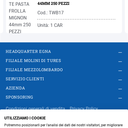
44MM 250 PEZZI
Cod.: TWB17
Unità: 1 CAR
HEADQUARTER EGNA
FILIALE MOLINI DI TURES
FILIALE MEZZOLOMBARDO
SERVIZIO CLIENTI
AZIENDA
SPONSORING
Condizioni generali di vendita
Privacy Policy
UTILIZZIAMO I COOKIE
Impressum
Modifica impostazioni dei cookie
Potremmo posizionarli per l'analisi dei dati dei nostri visitatori, per migliorare