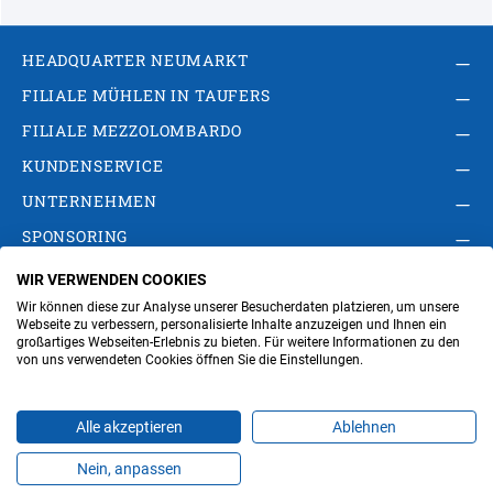
HEADQUARTER NEUMARKT
FILIALE MÜHLEN IN TAUFERS
FILIALE MEZZOLOMBARDO
KUNDENSERVICE
UNTERNEHMEN
SPONSORING
WIR VERWENDEN COOKIES
AGB
Privacy Policy
Impressum
Wir können diese zur Analyse unserer Besucherdaten platzieren, um unsere
Cookie-Einstellungen ändern
Verwaltung
Webseite zu verbessern, personalisierte Inhalte anzuzeigen und Ihnen ein
großartiges Webseiten-Erlebnis zu bieten. Für weitere Informationen zu den
von uns verwendeten Cookies öffnen Sie die Einstellungen.
Steuer- und MwSt.- Nr. IT00676670219
Alle akzeptieren
Ablehnen
Nein, anpassen
Produkte
Favoriten
Themen
Angebote
Kontakt
Jobs