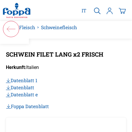
alt springen
IT
Fleisch
Schweinefleisch
Bildergalerie überspringen
SCHWEIN FILET LANG x2 FRISCH
Herkunft:
Italien
Datenblatt 1
Datenblatt
Datenblatt e
Foppa Datenblatt