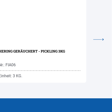
HERING GERÄUCHERT - PICKLING 3KG
SCHWERT
Nr.: FIA06
Nr.: FI33F
Einheit: 3 KG.
Einheit: 1