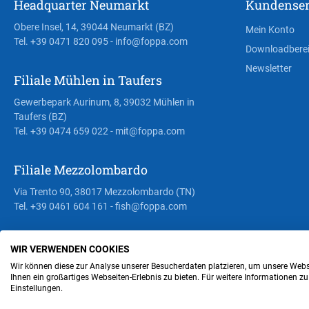
Headquarter Neumarkt
Kundenser
Obere Insel, 14, 39044 Neumarkt (BZ)
Mein Konto
Tel. +39 0471 820 095
- info@foppa.com
Downloadbere
Newsletter
Filiale Mühlen in Taufers
Gewerbepark Aurinum, 8, 39032 Mühlen in
Taufers (BZ)
Tel. +39 0474 659 022
- mit@foppa.com
Filiale Mezzolombardo
Via Trento 90, 38017 Mezzolombardo (TN)
Tel. +39 0461 604 161
- fish@foppa.com
WIR VERWENDEN COOKIES
Steuer- und MwSt.- Nr. IT00676670219
Wir können diese zur Analyse unserer Besucherdaten platzieren, um unsere Webse
Ihnen ein großartiges Webseiten-Erlebnis zu bieten. Für weitere Informationen z
Einstellungen.