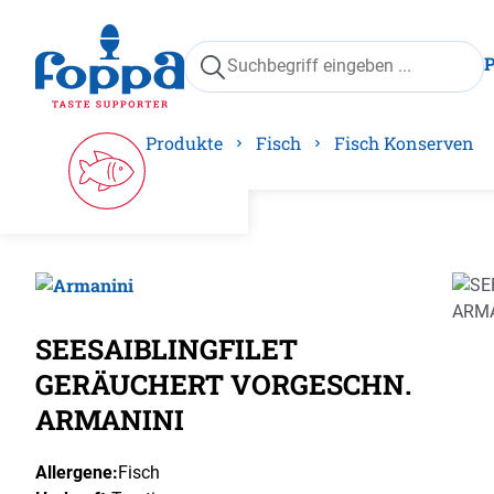
springen
Zur Hauptnavigation springen
Produkte
Fisch
Fisch Konserven
Bilder
SEESAIBLINGFILET
GERÄUCHERT VORGESCHN.
ARMANINI
Allergene:
Fisch