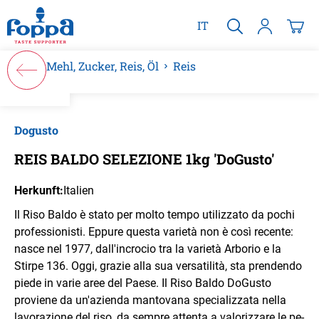
alt springen
IT
Mehl, Zucker, Reis, Öl
Reis
Bildergalerie überspringen
Dogusto
REIS BALDO SELEZIONE 1kg 'DoGusto'
Herkunft:
Italien
Il Riso Baldo è stato per molto tempo utilizzato da pochi
professioni­sti. Eppure questa varietà non è così recente:
nasce nel 1977, dall'in­crocio tra la varietà Arborio e la
Stirpe 136. Oggi, grazie alla sua versatilità, sta prendendo
piede in varie aree del Paese. Il Riso Baldo DoGusto
proviene da un'azienda mantovana specializ­zata nella
lavorazione del riso, da sempre attenta a valorizzare le pe­