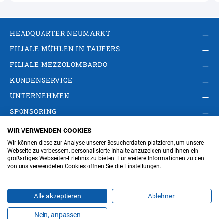
HEADQUARTER NEUMARKT
FILIALE MÜHLEN IN TAUFERS
FILIALE MEZZOLOMBARDO
KUNDENSERVICE
UNTERNEHMEN
SPONSORING
WIR VERWENDEN COOKIES
AGB
Privacy Policy
Impressum
Wir können diese zur Analyse unserer Besucherdaten platzieren, um unsere
Cookie-Einstellungen ändern
Verwaltung
Webseite zu verbessern, personalisierte Inhalte anzuzeigen und Ihnen ein
großartiges Webseiten-Erlebnis zu bieten. Für weitere Informationen zu den
von uns verwendeten Cookies öffnen Sie die Einstellungen.
Steuer- und MwSt.- Nr. IT00676670219
Alle akzeptieren
Ablehnen
Nein, anpassen