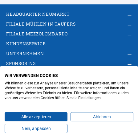
HEADQUARTER NEUMARKT
FILIALE MÜHLEN IN TAUFERS
FILIALE MEZZOLOMBARDO
KUNDENSERVICE
UNTERNEHMEN
SPONSORING
WIR VERWENDEN COOKIES
AGB
Privacy Policy
Impressum
Wir können diese zur Analyse unserer Besucherdaten platzieren, um unsere
Cookie-Einstellungen ändern
Verwaltung
Webseite zu verbessern, personalisierte Inhalte anzuzeigen und Ihnen ein
großartiges Webseiten-Erlebnis zu bieten. Für weitere Informationen zu den
von uns verwendeten Cookies öffnen Sie die Einstellungen.
Steuer- und MwSt.- Nr. IT00676670219
Alle akzeptieren
Ablehnen
Nein, anpassen
Produkte
Favoriten
Themen
Angebote
Kontakt
Jobs