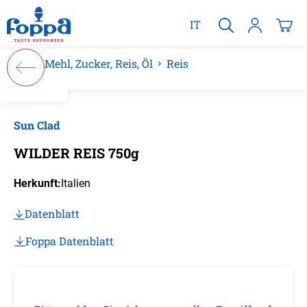
alt springen
IT
Mehl, Zucker, Reis, Öl
Reis
Bildergalerie überspringen
Sun Clad
WILDER REIS 750g
Herkunft:
Italien
Datenblatt
Foppa Datenblatt