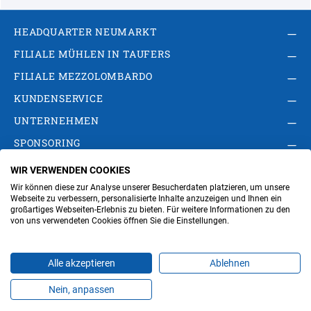
HEADQUARTER NEUMARKT
FILIALE MÜHLEN IN TAUFERS
FILIALE MEZZOLOMBARDO
KUNDENSERVICE
UNTERNEHMEN
SPONSORING
WIR VERWENDEN COOKIES
AGB
Privacy Policy
Impressum
Wir können diese zur Analyse unserer Besucherdaten platzieren, um unsere
Cookie-Einstellungen ändern
Verwaltung
Webseite zu verbessern, personalisierte Inhalte anzuzeigen und Ihnen ein
großartiges Webseiten-Erlebnis zu bieten. Für weitere Informationen zu den
von uns verwendeten Cookies öffnen Sie die Einstellungen.
Steuer- und MwSt.- Nr. IT00676670219
Alle akzeptieren
Ablehnen
Nein, anpassen
Produkte
Favoriten
Themen
Angebote
Kontakt
Jobs