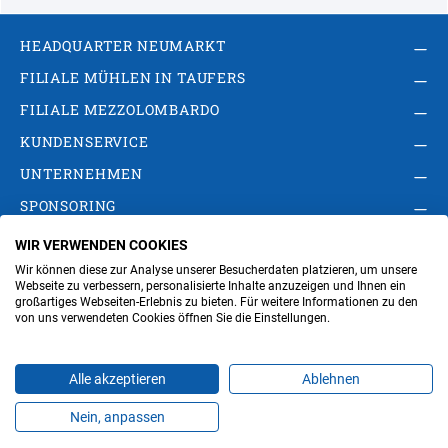
HEADQUARTER NEUMARKT
FILIALE MÜHLEN IN TAUFERS
FILIALE MEZZOLOMBARDO
KUNDENSERVICE
UNTERNEHMEN
SPONSORING
WIR VERWENDEN COOKIES
AGB
Privacy Policy
Impressum
Wir können diese zur Analyse unserer Besucherdaten platzieren, um unsere
Cookie-Einstellungen ändern
Verwaltung
Webseite zu verbessern, personalisierte Inhalte anzuzeigen und Ihnen ein
großartiges Webseiten-Erlebnis zu bieten. Für weitere Informationen zu den
von uns verwendeten Cookies öffnen Sie die Einstellungen.
Steuer- und MwSt.- Nr. IT00676670219
Alle akzeptieren
Ablehnen
Nein, anpassen
Produkte
Favoriten
Themen
Angebote
Kontakt
Jobs