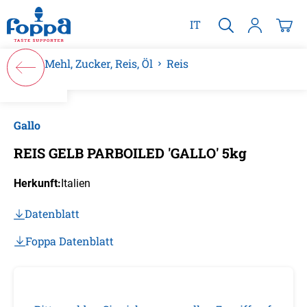
alt springen
IT
Mehl, Zucker, Reis, Öl
Reis
Bildergalerie überspringen
Gallo
REIS GELB PARBOILED 'GALLO' 5kg
Herkunft:
Italien
Datenblatt
Foppa Datenblatt