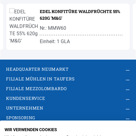
Produktgalerie überspringen
EDEL KONFITÜRE WALDFRÜCHTE 55%
620G 'M&G'
Nr.: MMW60
Einheit: 1 GLA
HEADQUARTER NEUMARKT
FILIALE MÜHLEN IN TAUFERS
FILIALE MEZZOLOMBARDO
KUNDENSERVICE
UNTERNEHMEN
SPONSORING
WIR VERWENDEN COOKIES
AGB
Privacy Policy
Impressum