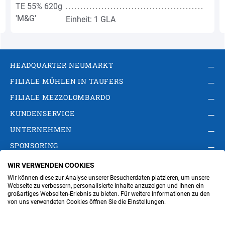
Einheit: 1 GLA
HEADQUARTER NEUMARKT
FILIALE MÜHLEN IN TAUFERS
FILIALE MEZZOLOMBARDO
KUNDENSERVICE
UNTERNEHMEN
SPONSORING
WIR VERWENDEN COOKIES
AGB
Privacy Policy
Impressum
Wir können diese zur Analyse unserer Besucherdaten platzieren, um unsere
Cookie-Einstellungen ändern
Verwaltung
Webseite zu verbessern, personalisierte Inhalte anzuzeigen und Ihnen ein
großartiges Webseiten-Erlebnis zu bieten. Für weitere Informationen zu den
von uns verwendeten Cookies öffnen Sie die Einstellungen.
Steuer- und MwSt.- Nr. IT00676670219