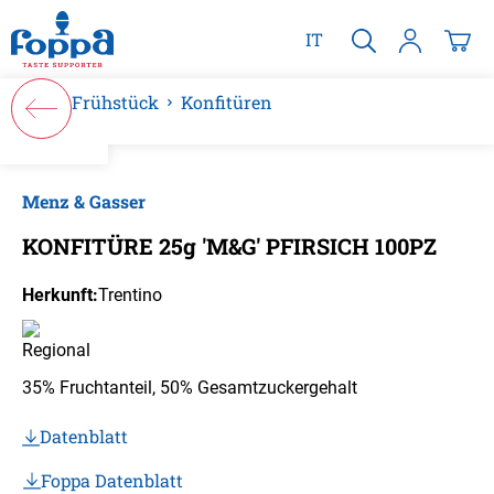
alt springen
IT
Frühstück
Konfitüren
Bildergalerie überspringen
Menz & Gasser
KONFITÜRE 25g 'M&G' PFIRSICH 100PZ
Herkunft:
Trentino
35% Fruchtanteil, 50% Gesamtzuckergehalt
Datenblatt
Foppa Datenblatt