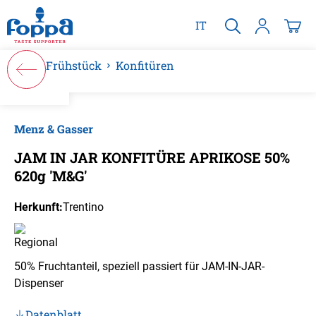
alt springen
IT
Frühstück
Konfitüren
Bildergalerie überspringen
Menz & Gasser
JAM IN JAR KONFITÜRE APRIKOSE 50%
620g 'M&G'
Herkunft:
Trentino
50% Fruchtanteil, speziell passiert für JAM-IN-JAR-
Dispenser
Datenblatt