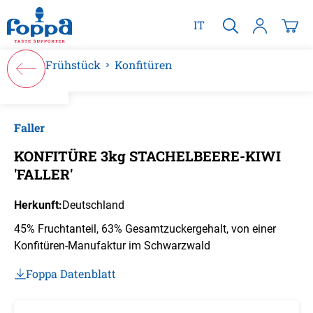
alt springen
IT
Frühstück
Konfitüren
Bildergalerie überspringen
Faller
KONFITÜRE 3kg STACHELBEERE-KIWI
'FALLER'
Herkunft:
Deutschland
45% Fruchtanteil, 63% Gesamtzuckergehalt, von einer
Konfitüren-Manufaktur im Schwarzwald
Foppa Datenblatt