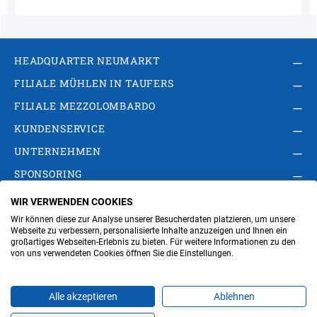
HEADQUARTER NEUMARKT
FILIALE MÜHLEN IN TAUFERS
FILIALE MEZZOLOMBARDO
KUNDENSERVICE
UNTERNEHMEN
SPONSORING
WIR VERWENDEN COOKIES
AGB
Privacy Policy
Impressum
Wir können diese zur Analyse unserer Besucherdaten platzieren, um unsere
Cookie-Einstellungen ändern
Verwaltung
Webseite zu verbessern, personalisierte Inhalte anzuzeigen und Ihnen ein
großartiges Webseiten-Erlebnis zu bieten. Für weitere Informationen zu den
von uns verwendeten Cookies öffnen Sie die Einstellungen.
Steuer- und MwSt.- Nr. IT00676670219
Alle akzeptieren
Ablehnen