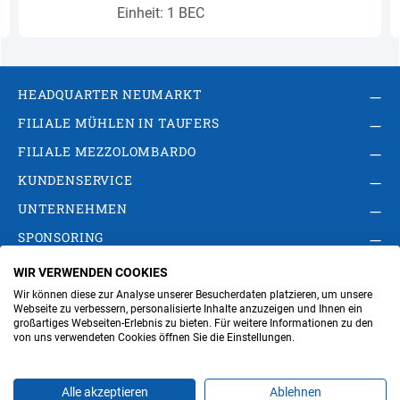
Einheit: 1 BEC
HEADQUARTER NEUMARKT
FILIALE MÜHLEN IN TAUFERS
FILIALE MEZZOLOMBARDO
KUNDENSERVICE
UNTERNEHMEN
SPONSORING
WIR VERWENDEN COOKIES
AGB
Privacy Policy
Impressum
Wir können diese zur Analyse unserer Besucherdaten platzieren, um unsere
Cookie-Einstellungen ändern
Verwaltung
Webseite zu verbessern, personalisierte Inhalte anzuzeigen und Ihnen ein
großartiges Webseiten-Erlebnis zu bieten. Für weitere Informationen zu den
von uns verwendeten Cookies öffnen Sie die Einstellungen.
Steuer- und MwSt.- Nr. IT00676670219
Alle akzeptieren
Ablehnen