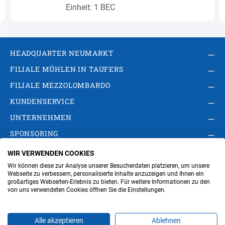
Einheit: 1 BEC
HEADQUARTER NEUMARKT
FILIALE MÜHLEN IN TAUFERS
FILIALE MEZZOLOMBARDO
KUNDENSERVICE
UNTERNEHMEN
SPONSORING
WIR VERWENDEN COOKIES
AGB
Privacy Policy
Impressum
Wir können diese zur Analyse unserer Besucherdaten platzieren, um unsere
Cookie-Einstellungen ändern
Verwaltung
Webseite zu verbessern, personalisierte Inhalte anzuzeigen und Ihnen ein
großartiges Webseiten-Erlebnis zu bieten. Für weitere Informationen zu den
von uns verwendeten Cookies öffnen Sie die Einstellungen.
Steuer- und MwSt.- Nr. IT00676670219
Alle akzeptieren
Ablehnen