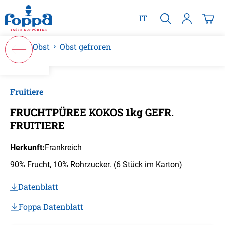
alt springen
IT
Obst
Obst gefroren
Bildergalerie überspringen
Fruitiere
FRUCHTPÜREE KOKOS 1kg GEFR.
FRUITIERE
Herkunft:
Frankreich
90% Frucht, 10% Rohrzucker. (6 Stück im Karton)
Datenblatt
Foppa Datenblatt