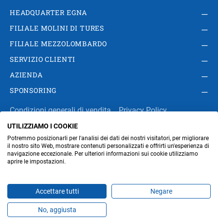
HEADQUARTER EGNA
FILIALE MOLINI DI TURES
FILIALE MEZZOLOMBARDO
SERVIZIO CLIENTI
AZIENDA
SPONSORING
Condizioni generali di vendita
Privacy Policy
UTILIZZIAMO I COOKIE
Impressum
Modifica impostazioni dei cookie
Potremmo posizionarli per l'analisi dei dati dei nostri visitatori, per migliorare
Amministrazione
il nostro sito Web, mostrare contenuti personalizzati e offrirti un'esperienza di
navigazione eccezionale. Per ulteriori informazioni sui cookie utilizziamo
aprire le impostazioni.
Part. IVA IT00676670219
Accettare tutti
Negare
No, aggiusta
Prodotti
Preferiti
Temi
Offerte
Contatti
Jobs