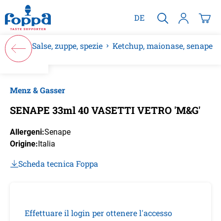
nuto principale
DE
Salse, zuppe, spezie
Ketchup, maionase, senape
Salta la galleria di immagini
Menz & Gasser
SENAPE 33ml 40 VASETTI VETRO 'M&G'
Allergeni:
Senape
Origine:
Italia
Scheda tecnica Foppa
Effettuare il login per ottenere l'accesso