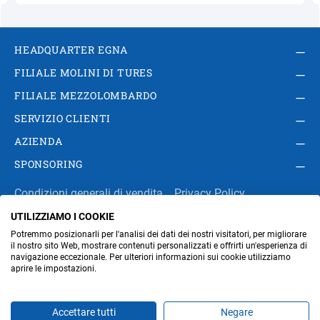
HEADQUARTER EGNA
FILIALE MOLINI DI TURES
FILIALE MEZZOLOMBARDO
SERVIZIO CLIENTI
AZIENDA
SPONSORING
Condizioni generali di vendita
Privacy Policy
UTILIZZIAMO I COOKIE
Impressum
Modifica impostazioni dei cookie
Potremmo posizionarli per l'analisi dei dati dei nostri visitatori, per migliorare
Amministrazione
il nostro sito Web, mostrare contenuti personalizzati e offrirti un'esperienza di
navigazione eccezionale. Per ulteriori informazioni sui cookie utilizziamo
aprire le impostazioni.
Part. IVA IT00676670219
Accettare tutti
Negare