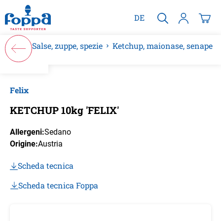
nuto principale
DE
Salse, zuppe, spezie
Ketchup, maionase, senape
Salta la galleria di immagini
Felix
KETCHUP 10kg 'FELIX'
Allergeni:
Sedano
Origine:
Austria
Scheda tecnica
Scheda tecnica Foppa