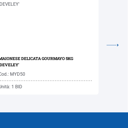
MAIONESE DELICATA GOURMAYO 5KG
MAIONESE 
'DEVELEY'
Cod.: MYD50
Cod.: MY
Unità: 1 BID
Unità: 1 