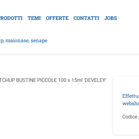
PRODOTTI
TEMI
OFFERTE
CONTATTI
JOBS
p, maionase, senape
la galleria di immagini
Effettu
websho
Codice 