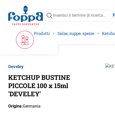
ricerca
Passa alla navigazione principale
Prodotti
Salse, zuppe, spezie
Ketchu
Develey
Salta 
KETCHUP BUSTINE
PICCOLE 100 x 15ml
'DEVELEY'
Origine:
Germania