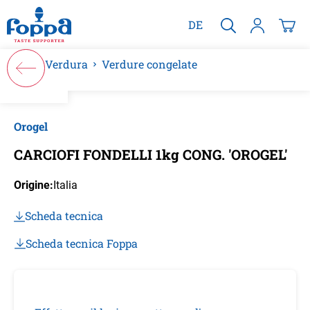
nuto principale
DE
Verdura
Verdure congelate
Salta la galleria di immagini
Orogel
CARCIOFI FONDELLI 1kg CONG. 'OROGEL'
Origine:
Italia
Scheda tecnica
Scheda tecnica Foppa