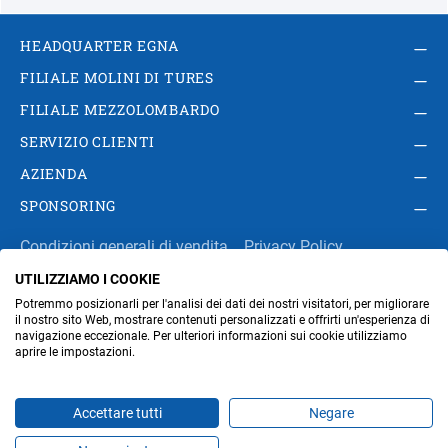
HEADQUARTER EGNA
FILIALE MOLINI DI TURES
FILIALE MEZZOLOMBARDO
SERVIZIO CLIENTI
AZIENDA
SPONSORING
Condizioni generali di vendita
Privacy Policy
UTILIZZIAMO I COOKIE
Impressum
Modifica impostazioni dei cookie
Potremmo posizionarli per l'analisi dei dati dei nostri visitatori, per migliorare
Amministrazione
il nostro sito Web, mostrare contenuti personalizzati e offrirti un'esperienza di
navigazione eccezionale. Per ulteriori informazioni sui cookie utilizziamo
aprire le impostazioni.
Part. IVA IT00676670219
Accettare tutti
Negare