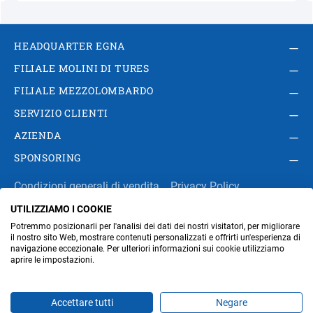
HEADQUARTER EGNA
FILIALE MOLINI DI TURES
FILIALE MEZZOLOMBARDO
SERVIZIO CLIENTI
AZIENDA
SPONSORING
Condizioni generali di vendita
Privacy Policy
UTILIZZIAMO I COOKIE
Impressum
Modifica impostazioni dei cookie
Potremmo posizionarli per l'analisi dei dati dei nostri visitatori, per migliorare
Amministrazione
il nostro sito Web, mostrare contenuti personalizzati e offrirti un'esperienza di
navigazione eccezionale. Per ulteriori informazioni sui cookie utilizziamo
aprire le impostazioni.
Part. IVA IT00676670219
Accettare tutti
Negare