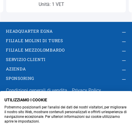
Unità: 1 VET
HEADQUARTER EGNA
FILIALE MOLINI DI TURES
FILIALE MEZZOLOMBARDO
SERVIZIO CLIENTI
AZIENDA
SPONSORING
Condizioni generali di vendita
Privacy Policy
UTILIZZIAMO I COOKIE
Impressum
Modifica impostazioni dei cookie
Potremmo posizionarli per l'analisi dei dati dei nostri visitatori, per migliorare
Amministrazione
il nostro sito Web, mostrare contenuti personalizzati e offrirti un'esperienza di
navigazione eccezionale. Per ulteriori informazioni sui cookie utilizziamo
aprire le impostazioni.
Part. IVA IT00676670219